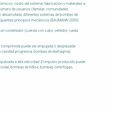
ómicos: costo del sistema, fabricación y materiales a
, número de usuarios (familiar, comunidades
n desarrollado diferentes sistemas de bombeo de
siguientes principios mecánicos (BAUMANN 2000):
en un contenedor (cuerda con cubo, vertedor, rueda
er comprimida puede ser empujada o desplazada
 cavidad progresiva, bombas de diafragma).
opulsada a alta velocidad. El impulso producido puede
licoidal, bombas de hélice, bombas centrífugas,