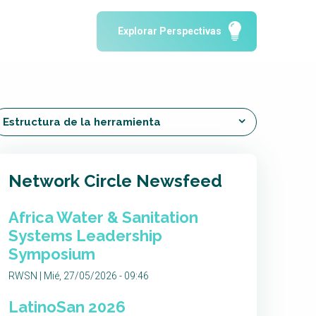
Water Reporting and Journalism
Explorar Perspectivas
Arctic WASH Online Course
SSWM University Course
Building Your Water & Climate Career
le
Water & Wastewater Treatment, Monitoring
Estructura de la herramienta
and Reuse in India
Network Circle Newsfeed
Africa Water & Sanitation
Systems Leadership
Symposium
RWSN | Mié, 27/05/2026 - 09:46
LatinoSan 2026