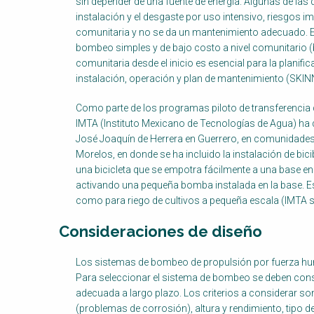
sin depender de una fuente de energía. Algunas de las 
instalación y el desgaste por uso intensivo, riesgos i
comunitaria y no se da un mantenimiento adecuado. Es
bombeo simples y de bajo costo a nivel comunitario (
comunitaria desde el inicio es esencial para la planif
instalación, operación y plan de mantenimiento (SK
Como parte de los programas piloto de transferencia 
IMTA (Instituto Mexicano de Tecnologías de Agua) ha 
José Joaquín de Herrera en Guerrero, en comunidades 
Morelos, en donde se ha incluido la instalación de bic
una bicicleta que se empotra fácilmente a una base en 
activando una pequeña bomba instalada en la base. Esta
como para riego de cultivos a pequeña escala (IMTA s.
Consideraciones de diseño
Factsheet
Los sistemas de bombeo de propulsión por fuerza huma
Block
Para seleccionar el sistema de bombeo se deben consi
Body
adecuada a largo plazo. Los criterios a considerar son
(problemas de corrosión), altura y rendimiento, tipo d