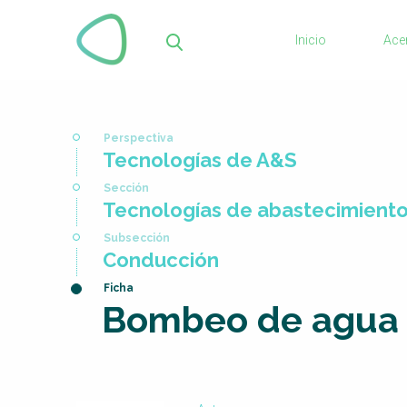
Pasar
al
Inicio
Ace
contenido
Bus
principal
Usted
Tecnologías de A&S
está
aquí
Tecnologías de abastecimient
Conducción
Bombeo de agua