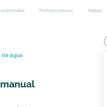
Sanitation Project Implementation
rca de la toolbox
Productos y servicios
Catálogo
Humanitarian Crises
car
NaWaTech
Impact with Water Businesses
Gestión de agua y saneamiento sostenib
en zonas rurales
WATERUN Toolbox
o de agua
 manual