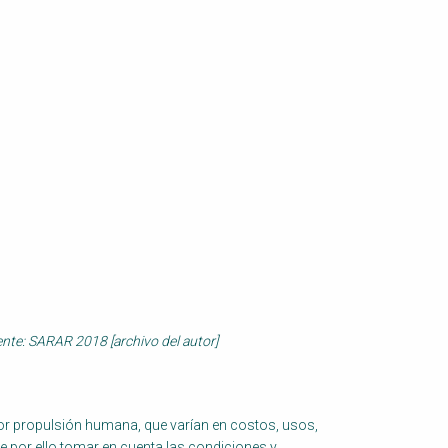
te: SARAR 2018 [archivo del autor]
r propulsión humana, que varían en costos, usos,
e por ello tomar en cuenta las condiciones y