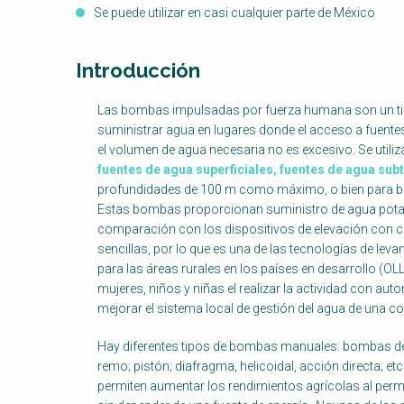
Se puede utilizar en casi cualquier parte de México
Introducción
Factsheet
Las bombas impulsadas por fuerza humana son un tipo
Block
suministrar agua en lugares donde el acceso a fuent
Body
el volumen de agua necesaria no es excesivo. Se utili
fuentes de agua superficiales
, fuentes de agua sub
profundidades de 100 m como máximo, o bien para 
Estas bombas proporcionan suministro de agua potabl
comparación con los dispositivos de elevación con cu
sencillas, por lo que es una de las tecnologías de le
para las áreas rurales en los países en desarrollo (O
mujeres, niños y niñas el realizar la actividad con au
mejorar el sistema local de gestión del agua de una c
Hay diferentes tipos de bombas manuales: bombas de cu
remo; pistón; diafragma, helicoidal, acción directa; et
permiten aumentar los rendimientos agrícolas al perm