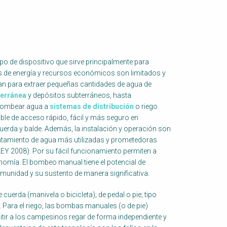
 de dispositivo que sirve principalmente para
es de energía y recursos económicos son limitados y
zan para extraer pequeñas cantidades de agua de
terránea
y depósitos subterráneos, hasta
bombear agua a
sistemas de distribución
o riego.
e de acceso rápido, fácil y más seguro en
erda y balde. Además, la instalación y operación son
vantamiento de agua más utilizadas y prometedoras
LLEY 2008). Por su fácil funcionamiento permiten a
tonomía. El bombeo manual tiene el potencial de
omunidad y su sustento de manera significativa.
erda (manivela o bicicleta); de pedal o pie; tipo
c. Para el riego, las bombas manuales (o de pie)
itir a los campesinos regar de forma independiente y