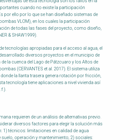
desventajas de esta tecnología son los fallos en la
mportantes cuando no existe la participación
 por ello por lo que se han diseñado sistemas de
bombas VLOM), en los cuales la participación
icación de todas las fases del proyecto, como diseño,
INNER & SHAW1999).
de tecnologías apropiadas para el acceso al agua, el
desarrollado diversos proyectos en el municipio de
de la cuenca del Lago de Pátzcuaro y los Altos de
ibombas (CERVANTES et al. 2017). El sistema utiliza
donde la llanta trasera genera rotación por fricción,
 tecnología tiene aplicaciones a nivel vivienda así
f.).
na requieren de un análisis de alternativas previo.
derar diversos factores para elegir la solución más
: 1) técnicos: limitaciones en calidad de agua
e suelo, operación y mantenimiento; 2) sociales: