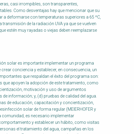
ras, casi irrompibles, son transparentes,
tables. Como desventajas hay que mencionar que su
egar a deformarse con temperaturas superiores a 65 ºC,
 la transmisión de la radiación UVA ya que se vuelven
T que estén muy rayadas o viejas deben reemplazarse
cción solar es importante implementar un programa
e crear conciencia y establecer, en consecuencia, un
mportantes que respaldan el éxito del programa son:
iones que apoyen la adopción de este tratamiento, como
ientización, motivación y uso de argumentos
 de información; y, (d) pruebas de calidad del agua.
mas de educación, capacitación y concientización,
 desinfección solar de forma regular (MEIERHOFER y
na comunidad, es necesario implementar
 comportamiento y establecer un hábito, como visitas
personas el tratamiento del agua, campañas en los