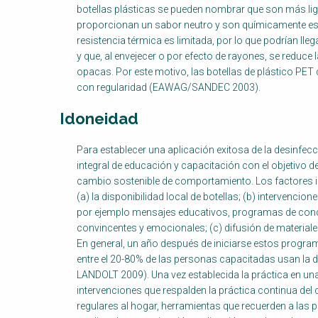
botellas plásticas se pueden nombrar que son más lige
proporcionan un sabor neutro y son químicamente es
resistencia térmica es limitada, por lo que podrían ll
y que, al envejecer o por efecto de rayones, se reduce
opacas. Por este motivo, las botellas de plástico PE
con regularidad (EAWAG/SANDEC 2003).
Idoneidad
Factsheet
Para establecer una aplicación exitosa de la desinfe
Block
integral de educación y capacitación con el objetivo d
Body
cambio sostenible de comportamiento. Los factores i
(a) la disponibilidad local de botellas; (b) intervenc
por ejemplo mensajes educativos, programas de conc
convincentes y emocionales; (c) difusión de materiales
En general, un año después de iniciarse estos progra
entre el 20-80% de las personas capacitadas usan la
LANDOLT 2009). Una vez establecida la práctica en u
intervenciones que respalden la práctica continua del
regulares al hogar, herramientas que recuerden a las 