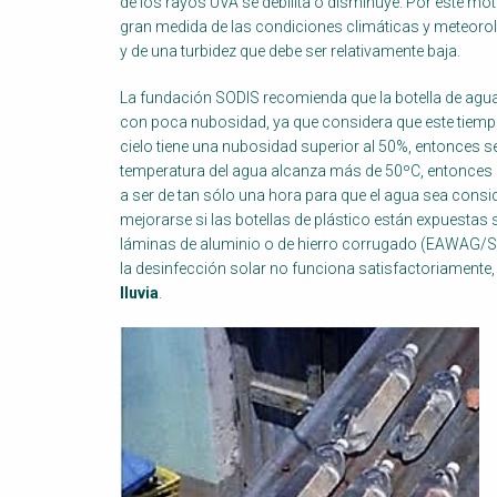
de los rayos UVA se debilita o disminuye. Por este mot
gran medida de las condiciones climáticas y meteoroló
y de una turbidez que debe ser relativamente baja.
La fundación SODIS recomienda que la botella de agua 
con poca nubosidad, ya que considera que este tiempo e
cielo tiene una nubosidad superior al 50%, entonces se
temperatura del agua alcanza más de 50ºC, entonces el
a ser de tan sólo una hora para que el agua sea consi
mejorarse si las botellas de plástico están expuestas s
láminas de aluminio o de hierro corrugado (EAWAG/SA
la desinfección solar no funciona satisfactoriamente,
lluvia
.