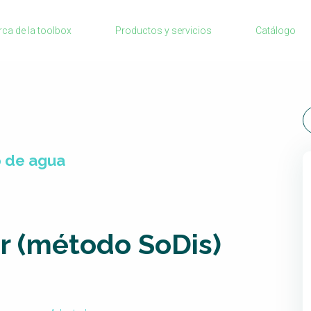
Sanitation Project Implementation
rca de la toolbox
Productos y servicios
Catálogo
Humanitarian Crises
car
NaWaTech
Impact with Water Businesses
Gestión de agua y saneamiento sostenib
en zonas rurales
WATERUN Toolbox
o de agua
ar (método SoDis)