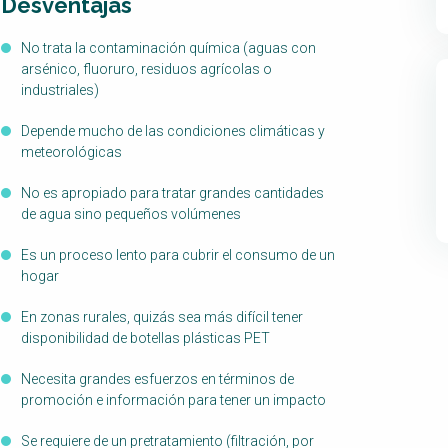
Desventajas
No trata la contaminación química (aguas con
arsénico, fluoruro, residuos agrícolas o
industriales)
Depende mucho de las condiciones climáticas y
meteorológicas
No es apropiado para tratar grandes cantidades
de agua sino pequeños volúmenes
Es un proceso lento para cubrir el consumo de un
hogar
En zonas rurales, quizás sea más difícil tener
disponibilidad de botellas plásticas PET
Necesita grandes esfuerzos en términos de
promoción e información para tener un impacto
Se requiere de un pretratamiento (filtración, por