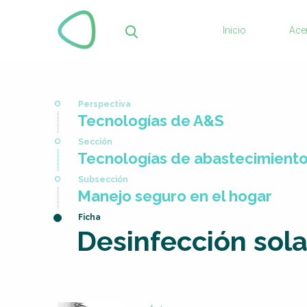
Pasar
al
Inicio
Ace
contenido
Bus
principal
Usted
Tecnologías de A&S
está
aquí
Tecnologías de abastecimient
Manejo seguro en el hogar
Desinfección sol