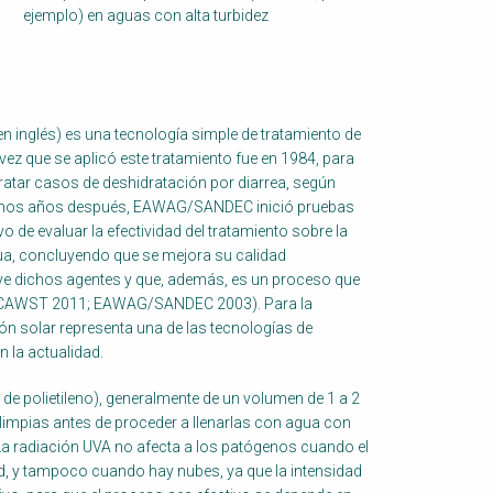
ejemplo) en aguas con alta turbidez
en inglés) es una tecnología simple de tratamiento de
vez que se aplicó este tratamiento fue en 1984, para
atar casos de deshidratación por diarrea, según
. Unos años después, EAWAG/SANDEC inició pruebas
 de evaluar la efectividad del tratamiento sobre la
ua, concluyendo que se mejora su calidad
uye dichos agentes y que, además, es un proceso que
o (CAWST 2011; EAWAG/SANDEC 2003). Para la
ón solar representa una de las tecnologías de
 la actualidad.
o de polietileno), generalmente de un volumen de 1 a 2
r limpias antes de proceder a llenarlas con agua con
. La radiación UVA no afecta a los patógenos cuando el
ad, y tampoco cuando hay nubes, ya que la intensidad