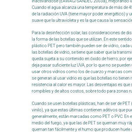
Body
inactivándose (EAWAG/SANDEC 2003a), mejorando la c
Cuando el agua alcanza una temperatura de más de 45 
de la radiación UVA (tiene mayor poder energético) y u
suave que la ultravioleta y es la que causa la sensación 
Para la desinfección solar, las consideraciones de di
la forma de las botellas que se utilizan. En este senti
plástico PET pero también pueden ser de vidrio, cada
las botellas de vidrio, se tiene que saber que la transmi
queda sujeta a su contenido en óxido de hierro; por e
deja pasar suficiente luz UVA, por lo que no se pueden u
usar otros vidrios como los de cuarzo y marcas come
se generan al usar vidrio es que las botellas no tiene
resistencia al calor es mayor. Las desventajas es que
rompibles y de altos costos, sobre todo para zonas ru
Cuando se usen botellas plásticas, han de ser de PET (t
vinilo), ya que estas últimas contienen aditivos que pued
generalmente, están marcadas como PET o PVC. En el c
medio del fuego, ya que las de PET se queman muy ráp
queman tan fácilmente y el humo que producen huele a