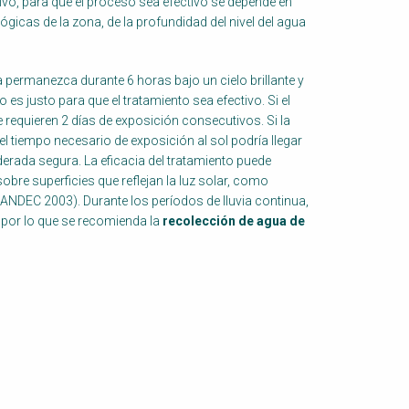
ivo, para que el proceso sea efectivo se depende en
gicas de la zona, de la profundidad del nivel del agua
permanezca durante 6 horas bajo un cielo brillante y
s justo para que el tratamiento sea efectivo. Si el
 requieren 2 días de exposición consecutivos. Si la
 tiempo necesario de exposición al sol podría llegar
derada segura. La eficacia del tratamiento puede
obre superficies que reflejan la luz solar, como
NDEC 2003). Durante los períodos de lluvia continua,
 por lo que se recomienda la
recolección de agua de