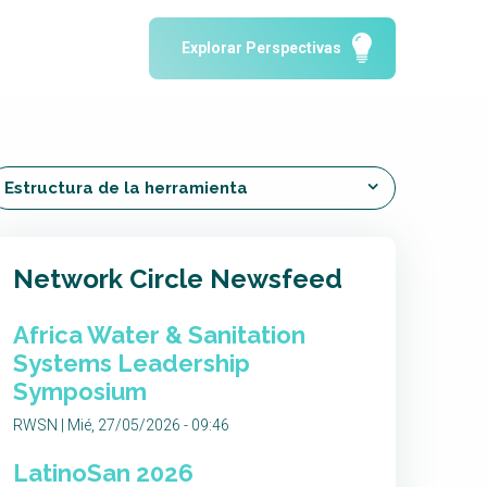
Water Reporting and Journalism
Explorar Perspectivas
Arctic WASH Online Course
SSWM University Course
Building Your Water & Climate Career
le
Water & Wastewater Treatment, Monitoring
Estructura de la herramienta
and Reuse in India
Network Circle Newsfeed
Africa Water & Sanitation
Systems Leadership
Symposium
RWSN | Mié, 27/05/2026 - 09:46
LatinoSan 2026