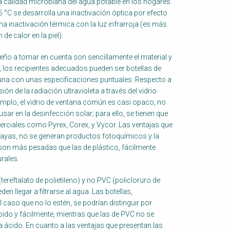
alidad microbiana del agua potable en los hogares.
°C se desarrolla una inactivación óptica por efecto
na inactivación térmica con la luz infrarroja (es más
de calor en la piel).
seño a tomar en cuenta son sencillamente el material y
do, los recipientes adecuados pueden ser botellas de
 una con unas especificaciones puntuales. Respecto a
sión de la radiación ultravioleta a través del vidrio
jemplo, el vidrio de ventana común es casi opaco, no
sar en la desinfección solar; para ello, se tienen que
rciales como Pyrex, Corex, y Vycor. Las ventajas que
n rayas, no se generan productos fotoquímicos y la
 son más pesadas que las de plástico, fácilmente
rales.
ereftalato de polietileno) y no PVC (policloruro de
en llegar a filtrarse al agua. Las botellas,
aso que no lo estén, se podrían distinguir por
ido y fácilmente, mientras que las de PVC no se
 ácido. En cuanto a las ventajas que presentan las