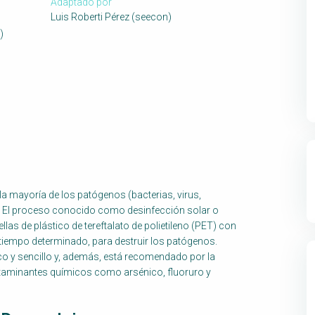
Adaptado por
Luis Roberti Pérez (seecon)
)
 la mayoría de los patógenos (bacterias, virus,
ua. El proceso conocido como desinfección solar o
llas de plástico de tereftalato de polietileno (PET) con
n tiempo determinado, para destruir los patógenos.
o y sencillo y, además, está recomendado por la
ntaminantes químicos como arsénico, fluoruro y