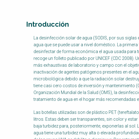
Introducción
Factsheet
La desinfección solar de agua (SODIS, por sus siglas 
Block
agua que se puede usar a nivel doméstico. La primera 
Body
desinfectar de forma económica el agua usada para tr
recoge un folleto publicado por UNICEF (CDC 2008)
más exhaustivas de laboratorio y campo con el objetivo
inactivación de agentes patógenos presentes en el ag
microbiológica debido a que la radiación solar destr
tiene casi cero costos de inversión y mantenimient
Organización Mundial de la Salud (OMS), la desinfecci
tratamiento de agua en el hogar más recomendadas en
Las botellas utilizadas son de plástico PET (tereftalat
litros. Estas deben ser transparentes, sin color y esta
baja turbidez para, posteriormente, exponerlas al sol
agua tiene una turbidez muy alta o elevada profundid