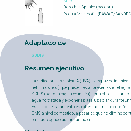
Autor
Dorothee Spuhler (seecon)
Regula Meierhofer (EAWAG/SANDEC
Adaptado de
SODIS
Resumen ejecutivo
La radiación ultravioleta A (UVA) es capaz de inactivar
helmintos, etc.) que pueden estar presentes en el ag
SODIS (por sus siglas en inglés) consiste en llenar bote
agua no tratada y exponerlas a la luz solar durante u
Este tipo de tratamiento es extremadamente económic
OMS a nivel doméstico, a pesar de que no elimine co
residuos agrícolas e industriales.