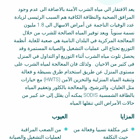
Choose a
يعد الافتقار الي مياه الشرب الاَمنة بالاضافة الى عدم وجود
Perspective
المرافق الصحية والنظافة الكافية هم السبب الرئيسى لزيادة
عدد الوفيات الناجمة عن أمراض الاسهال الى 1.8 مليون
نسمة سنوياً. ويعد توفير المياه الصالحة للشرب من خلال
WAIN Replication
Financing Water Impact
المعالجة المركزية في البلدان النامية هي صعبة للغاية. أنظمة
Manual
التوزيع تحتاج الى عمليات التشغيل والصيانة المستمرة وقد
RRR Entrepreneurship
Innovating Business
يحصل تلوث مياه الشرب أثناء التوزيع او التداول في المنزل
online course
Models
فى كثير من الاحيان . ولذلك فان المعالجة لمياه الشرب على
Safe Water Businesses
Affordable Water &
مستوى المنزل عن طريق استخدام طرق بسيطة و فعالة
Sanitation Solutions
وتنقية المياه المنزلية والتخزين الآمن (HWTS) مع خيارات
Water & Nutrient Cycle
Train the Trainers
مثل الغليان، والترشيح، والمعالجة بالكلور وتعقيم المياه
بالطاقة الشمسية SODIS يمكنه أن يقلل إلى حد كبير من
Planning &
Sanitation Systems
Programming
حالات الأمراض التي تنقلها المياه.
Water Reporting &
Sanitation Project
المزايا
العيوب
Journalism
Implementation
Arctic WASH Online
Humanitarian Crises
غير مكلفة نسبيا وفعالة من
من الصعب المراقبة
Course
حيث التكلفة
لعمليات التشغيل والصيانة