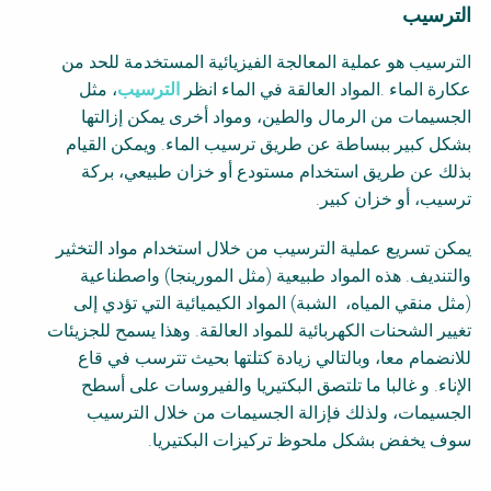
الترسيب
الترسيب هو عملية المعالجة الفيزيائية المستخدمة للحد من
عكارة الماء .المواد العالقة في الماء انظر
الترسيب
، مثل
الجسيمات من الرمال والطين، ومواد أخرى يمكن إزالتها
بشكل كبير ببساطة عن طريق ترسيب الماء. ويمكن القيام
بذلك عن طريق استخدام مستودع أو خزان طبيعي، بركة
ترسيب، أو خزان كبير.
يمكن تسريع عملية الترسيب من خلال استخدام مواد التخثير
والتنديف. هذه المواد طبيعية (مثل المورينجا) واصطناعية
(مثل منقي المياه،
الشبة
) المواد الكيميائية التي تؤدي إلى
تغيير الشحنات الكهربائية للمواد العالقة. وهذا يسمح للجزيئات
للانضمام معا، وبالتالي زيادة كتلتها بحيث تترسب في قاع
الإناء. و غالبا ما تلتصق البكتيريا والفيروسات على أسطح
الجسيمات، ولذلك فإزالة الجسيمات من خلال الترسيب
سوف يخفض بشكل ملحوظ تركيزات البكتيريا.