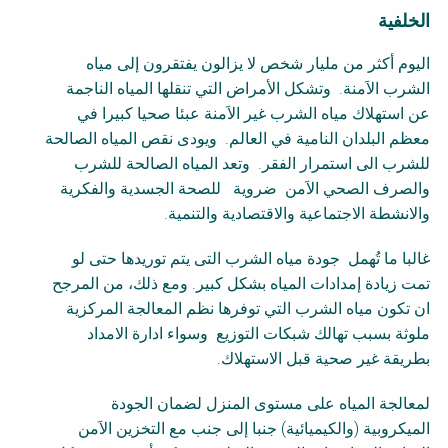
الخلفية
F
اليوم أكثر من مليار شخص لا يزالون يفتقرون إلى مياه
a
الشرب الاَمنة. وتشكل الأمراض التي تنقلها المياه الناجمة
c
عن استهلاك مياه الشرب غير الاَمنة عبئا صحيا كبيرا في
t
معظم البلدان النامية في العالم. ويودى نقص المياه الصالحة
s
للشرب الى استمرار الفقر. وتعد المياه الصالحة للشرب
h
والصرف الصحي الاَمن ضروية للصحة الجسدية والفكرية
e
والانشطة الاجتماعية والاقتصادية والتنمية.
e
t
غالبا ما تُهمل جودة مياه الشرب التى يتم توريدها حتى لو
B
تمت زيادة إمدادات المياه بشكل كبير. ومع ذلك، من المرجح
l
ان تكون مياه الشرب التي توفرها نظم المعالجة المركزية
o
ملوثة بسبب تهالك شبكات التوزيع وسواء ادارة الامداد
c
بطريقة غير صحية قبل الاستهلاك.
k
B
لمعالجة المياه على مستوى المنزل لضمان الجودة
o
الميكروبية (والكيميائية) جنبا إلى جنب مع التخزين الاَمن
d