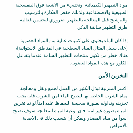
مواد التطهير الكيميائية وتختبيء من الاشعة فوق البنفسجية
الطبيعية والاصطناعية ولذللك خفض العكارة بالترسيب
والترشيح قبل المعالجة بالتطهير ضروري لتحسين فعالية
طرق التطهير سابقة الذكر.
إذا كان الماء يحتوي على كميات عالية من المواد العضوية
(على سبيل المثال المياه السطحية في المناطق الاستوائية)،
هناك خطر من تكون منتجات التطهير السامة عندما يتفاعل
الكلور مع هذه المواد العضوية.
التخزين الأمن
الاسر المنزلية تبذل الكثير من العمل لجمع ونقل ومعالجة
مياه الشرب الخاصة بها.ليصبح الماء اَمن للشرب فانه يجب
تخزينه وتداوله بصورة صحيحة للحفاظ عليه امناً.لو تم تخزين
المياه بصورة غير امنة فان نوعية المياه المعالجة سوف تصبح
اسوأ من مياه المصدر ويمكن أن يتسبب ذلك فى الاصابة
بالامراض .