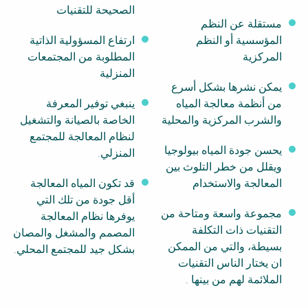
الصحيحة للتقنيات
SSWM University
NaWaTech
Course
مستقلة عن النظم
المؤسسية أو النظم
ارتفاع المسؤولية الذاتية
Building Your Water &
Impact with Water
المركزية
المطلوبة من المجتمعات
Climate Career
Businesses
المنزلية
Water & Wastewater
Gestión de agua y
يمكن نشرها بشكل أسرع
Treatment, Monitoring
saneamiento
من أنظمة معالجة المياه
ينبغي توفير المعرفة
and Reuse in India
sostenible en zonas
rurales
والشرب المركزية والمحلية
الخاصة بالصيانة والتشغيل
لنظام المعالجة للمجتمع
WATERUN Toolbox
يحسن جودة المياه بيولوجيا
المنزلي.
ويقلل من خطر التلوث بين
المعالجة والاستخدام
قد تكون المياه المعالجة
أقل جودة من تلك التي
مجموعة واسعة ومتاحة من
يوفرها نظام المعالجة
التقنيات ذات التكلفة
المصمم والمشغل والمصان
بسيطة، والتي من الممكن
بشكل جيد للمجتمع المحلي.
ان يختار الناس التقنيات
الملائمة لهم من بينها .