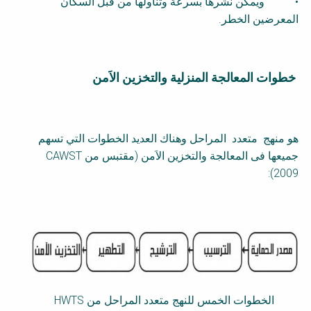
• ويمكن نشرها بسرعة وتناولها من قبل السكان
المعرضين الخطر.
خطوات المعالجة المنزلية والتخزين الاَمن
F
a
c
t
هو منهج متعدد المراحل وهناك العديد الخطوات التي تسهم
s
جميعها فى المعالجة والتخزين الاَمن (مقتبس من
CAWST
h
):
2009
e
e
t
B
l
o
c
k
الخطوات الخمس للنهج متعدد المراحل من
HWTS