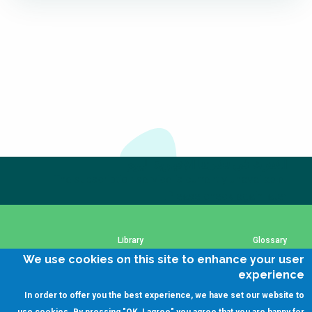
اشترك في نشرتنا الإخبارية اليوم
The subscription service is currently unavailable.
Please check again later.
Library
Glossary
We use cookies on this site to enhance your user
experience
SSWM Data Use Policy
Using SSWM content
In order to offer you the best experience, we have set our website to