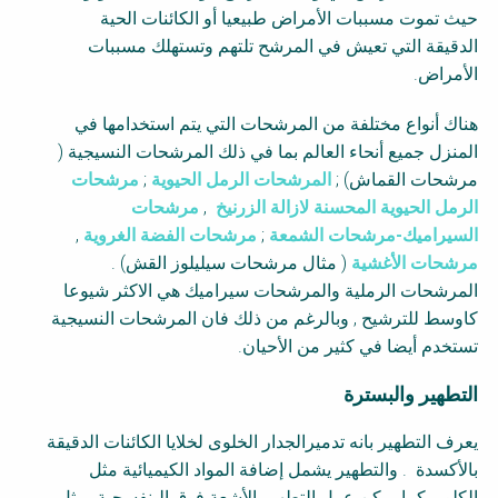
حيث تموت مسببات الأمراض طبيعيا أو الكائنات الحية
الدقيقة التي تعيش في المرشح تلتهم وتستهلك مسببات
الأمراض.
هناك أنواع مختلفة من المرشحات التي يتم استخدامها في
المنزل جميع أنحاء العالم بما في ذلك المرشحات النسيجية (
مرشحات القماش) ;
المرشحات الرمل الحيوية
;
مرشحات
الرمل الحيوية المحسنة لازالة الزرنيخ
,
مرشحات
السيراميك-مرشحات الشمعة
;
مرشحات الفضة الغروية
,
مرشحات الأغشية
( مثال مرشحات سيليلوز القش) .
المرشحات الرملية والمرشحات سيراميك هي الاكثر شيوعا
كاوسط للترشيح , وبالرغم من ذلك فان المرشحات النسيجية
تستخدم أيضا في كثير من الأحيان.
التطهير والبسترة
يعرف التطهير بانه تدميرالجدار الخلوى لخلايا الكائنات الدقيقة
بالأكسدة . والتطهير يشمل إضافة المواد الكيميائية مثل
الكلور. كما يمكن عمل التطهيربالأشعة فوق البنفسجية، مثل