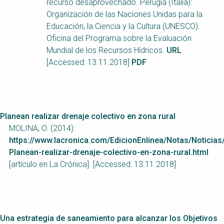
recurso desaprovechado. Perugia (Italia):
NaWaTech
SSWM University
Organización de las Naciones Unidas para la
Course
Educación, la Ciencia y la Cultura (UNESCO).
Impact with Water
Building Your Water &
Oficina del Programa sobre la Evaluación
Businesses
Climate Career
Mundial de los Recursos Hídricos.
URL
Gestión de agua y
Water & Wastewater
[Accessed: 13.11.2018]
PDF
saneamiento
Treatment, Monitoring
sostenible en zonas
and Reuse in India
rurales
WATERUN Toolbox
Planean realizar drenaje colectivo en zona rural
MOLINA, O. (2014):
https://www.lacronica.com/EdicionEnlinea/Notas/Noticia
Planean-realizar-drenaje-colectivo-en-zona-rural.html
[artículo en La Crónica]. [Accessed: 13.11.2018]
Una estrategia de saneamiento para alcanzar los Objetivos