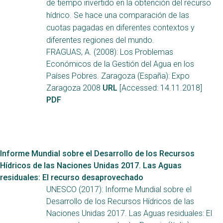
Choose a
de tiempo invertido en la obtención del recurso
hídrico. Se hace una comparación de las
Perspective
cuotas pagadas en diferentes contextos y
diferentes regiones del mundo.
FRAGUAS, A. (2008): Los Problemas
Financing Water Impact
WAIN Replication
Económicos de la Gestión del Agua en los
Manual
Países Pobres. Zaragoza (España): Expo
Innovating Business
RRR Entrepreneurship
Zaragoza 2008
URL
[Accessed: 14.11.2018]
Models
online course
PDF
Affordable Water &
Safe Water Businesses
Sanitation Solutions
Train the Trainers
Water & Nutrient Cycle
Informe Mundial sobre el Desarrollo de los Recursos
Sanitation Systems
Planning &
Programming
Hídricos de las Naciones Unidas 2017. Las Aguas
residuales: El recurso desaprovechado
Sanitation Project
Water Reporting &
Implementation
Journalism
UNESCO (2017): Informe Mundial sobre el
Desarrollo de los Recursos Hídricos de las
Humanitarian Crises
Arctic WASH Online
Naciones Unidas 2017. Las Aguas residuales: El
Course