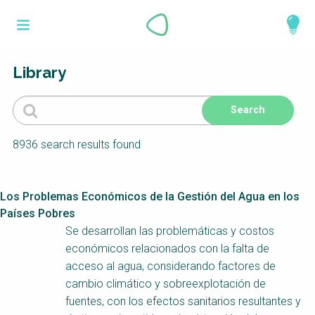
Skip
What is a
to
About
main
perspective?
content
Work with us
Library
Catalogue
Perspectives are different frameworks from
which to explore the knowledge around
sustainable sanitation and water management.
8936 search results found
Perspectives are like filters: they compile and
structure the information that relate to a given
focus theme, region or context. This allows you
Los Problemas Económicos de la Gestión del Agua en los
to quickly navigate to the content of your
Países Pobres
particular interest while promoting the holistic
Se desarrollan las problemáticas y costos
understanding of sustainable sanitation and
económicos relacionados con la falta de
water management.
acceso al agua, considerando factores de
cambio climático y sobreexplotación de
fuentes, con los efectos sanitarios resultantes y