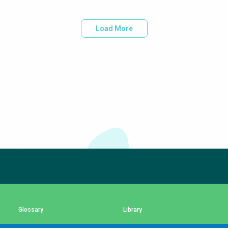
Load More
Subscribe to our newsletter
The subscription service is currently unavailable.
Please check again later.
Glossary
Library