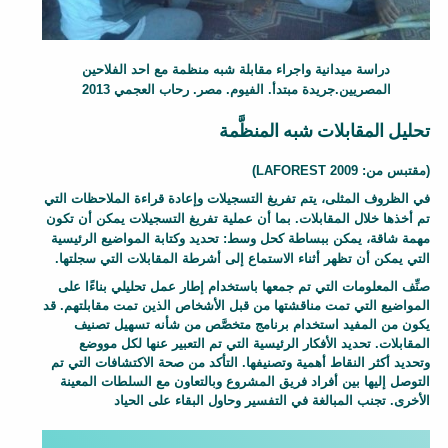
دراسة ميدانية واجراء مقابلة شبه منظمة مع احد الفلاحين
المصريين.جريدة مبتدأ. الفيوم. مصر. رحاب العجمي 2013
تحليل المقابلات شبه المنظَّمة
F
(مقتبس من:
LAFOREST 2009
)
a
في الظروف المثلى، يتم تفريغ التسجيلات وإعادة قراءة الملاحظات التي
c
تم أخذها خلال المقابلات. بما أن عملية تفريغ التسجيلات يمكن أن تكون
مهمة شاقة، يمكن ببساطة كحل وسط: تحديد وكتابة المواضيع الرئيسية
t
التي يمكن أن تظهر أثناء الاستماع إلى أشرطة المقابلات التي سجلتها.
s
صنِّف المعلومات التي تم جمعها باستخدام إطار عمل تحليلي بناءًا على
h
المواضيع التي تمت مناقشتها من قبل الأشخاص الذين تمت مقابلتهم. قد
e
يكون من المفيد استخدام برنامج متخصَّص من شأنه تسهيل تصنيف
e
المقابلات. تحديد الأفكار الرئيسية التي تم التعبير عنها لكل مووضع
t
وتحديد أكثر النقاط أهمية وتصنيفها. التأكد من صحة الاكتشافات التي تم
التوصل إليها بين أفراد فريق المشروع وبالتعاون مع السلطات المعينة
B
الأخرى. تجنب المبالغة في التفسير وحاول البقاء على الحياد
l
o