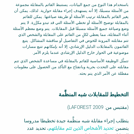
e
باستخدام هذا النوع من جمع البيانات، يستنبط القائم بالمقابلة مجموعة
e
من الأسئلة مسبقًا، إلا أنه يستهدف إجراء مقابلة حوارية. لذلك، يمكن أن
t
يغير القائم بالمقابلة ترتيب الأسئلة أو طريقة صياغتها. يمكن للقائم
B
بالمقابلة توضيح الأسئلة أو تخطي الأسئلة التي قد تبدو مكرَّرة. لا يتم
وضع وصياغة جميع الأسئلة مسبقًا قبل المقابلات. يتم وضع معظم الأسئلة
l
أثناء المقابلة، مما يعطي لكلٍ من القائم على المقابلة والشخص الذي
o
تتم مقابلته المرونة للخوض في التفاصيل أو مناقشة المشاكل. يتبع
c
القائمون بالمقابلات الدليل الإرشادي، إلا أنه بإمكانهم تتبع مسارات
k
موضوعية في الحوار خارج الدليل الإرشادي عندما يلزم الأمر.
B
تتمثَّل الوظيفة الأساسية للقائم بالمقابلة في مساعدة الشخص الذي تتم
o
مقابلته على التحدث بحرية وبانفتاح مع التأكد من الحصول على معلومات
d
مفصَّلة عن الأمر الذي يتم بحثه.
y
التخطيط للمقابلات شبه المنظَّمة
F
(مقتبس من:
LAFOREST 2009
)
a
يتطلب إجراء مقابلة شبه منظَّمة جيدة تخطيطا مدروسا
c
يتضمن:
تحديد الأشخاص الذين تتم مقابلتهم
، تحديد عدد
t