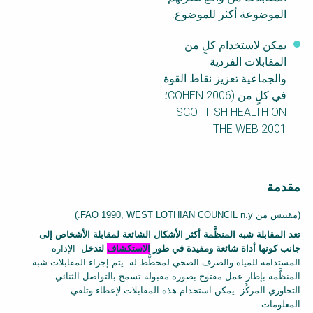
الموضوعة أكثر للموضوع.
يمكن لاستخدام كلٍ من
المقابلات الفردية
والجماعية تعزيز نقاط القوة
في كلٍ من (COHEN 2006؛
SCOTTISH HEALTH ON
THE WEB 2001
مقدمة
F
(مقتبس من
FAO 1990, WEST LOTHIAN COUNCIL n.y
.)
a
تعد المقابلة شبه المنظَّمة أكثر الأشكال الشائعة لمقابلة الأشخاص إلى
c
جانب كونها أداة شائعة ومفيدة في طور
الاستكشاف
لتدخل
الإدارة
المستدامة للمياه والصرف الصحي لمخطَّط له. يتم إجراء المقابلات شبه
t
المنظَّمة بإطار عمل مفتوح بصورة مقبولة تسمح بالتواصل الثنائي
s
التحاوري المركَّز. يمكن استخدام هذه المقابلات لإعطاء وتلقي
h
المعلومات.