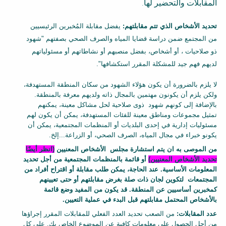
s
المقابلات والتحضير لها.
h
e
تحديد الأشخاص الذي تتم مقابلتهم
:
يفضل مقابلة المُخبرين الرئيسيين
e
من المجتمع ضمن دراسة قضايا المياه والصرف الصحي بصفتهم "شهود
t
ذو صلاحيات ، أو أشخاص، بفضل منصبهم أو نشاطاتهم أو مسئولياتهم
B
لديهم فهم جيد للمشكلة المقرر استكشافها".
l
لا يلزم بالضرورة أن يكون هؤلاء الشهود من سكان المنطقة المستهدفة،
o
ولكن يلزم أن يكونون مهتمين بالمجال ذاته ولديهم معرفة بالمنطقة.
c
بالإضافة إلى كونهم شهود ذوى صلاحية لحل مشاكل معينة، يمكنهم
k
تمثيل مجموعات ومناطق معينة للفئات المستهدفة، يمكن أن يكون لهم
B
مسئوليات إدارية في إحدى البلديات أو المنظمات المجتمعية، يمكن أن
o
يكونو خبراء في مجال المياه، الصرف الصحي، أو الزراعة...إلخ.
d
من الموصى به ان يتم استشارة مجلس الأشخاص المعنيين
(انظر أيضًا
y
تحديد الأشخاص المعنيين)
أو قائمة بالمنظمات المجتمعية من أجل تحديد
المعلومات الأساسية. عند الحاجة، يمكن طلب مقابلة أو اقتراح أفراد من
المجتمعات لتكوين لجان ذات صلة بغرض مقابلتهم أو حتى تعيينهم
كمخبرين أساسيين عن المنطقة. قد يكون من المفيد وضع قائمة
بالأشخاص المحتمل مقابلتهم قبل البدء في عملية التعيين.
عدد المقابلات
:
من الصعب تحديد العدد الفعلي للمقابلات المقرر إجراؤها
من أجل الحصول على معلومات كافية عن الموضوع الخاص بك. على كل