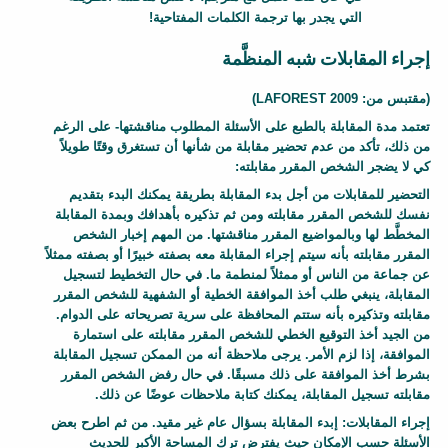
التي يجدر بها ترجمة الكلمات المفتاحية!
إجراء المقابلات شبه المنظَّمة
F
(مقتبس من:
LAFOREST 2009
)
a
تعتمد مدة المقابلة بالطبع على الأسئلة المطلوب مناقشتها- على الرغم
c
من ذلك، تأكد من عدم تحضير مقابلة من شأنها أن تستغرق وقتًا طويلاً
كي لا يضجر الشخص المقرر مقابلته:
t
s
التحضير للمقابلات
من أجل بدء المقابلة بطريقة يمكنك البدء بتقديم
نفسك للشخص المقرر مقابلته ومن ثم تذكيره بأهدافك وبمدة المقابلة
h
المخطَّط لها وبالمواضيع المقرر مناقشتها. من المهم إخبار الشخص
e
المقرر مقابلته بأنه سيتم إجراء المقابلة معه بصفته خبيرًا أو بصفته ممثلاً
e
عن جماعة من الناس أو ممثلاً لمنطمة ما. في حال التخطيط لتسجيل
t
المقابلة، ينبغي طلب أخذ الموافقة الخطية أو الشفهية للشخص المقرر
B
مقابلته وتذكيره بأنه ستتم المحافظة على سرية تصريحاته على الدوام.
من الجيد أخذ التوقيع الخطي للشخص المقرر مقابلته على استمارة
l
الموافقة، إذا لزم الأمر. يرجى ملاحظة أنه من الممكن تسجيل المقابلة
o
بشرط أخذ الموافقة على ذلك مسبقًا. في حال رفض الشخص المقرر
c
مقابلته تسجيل المقابلة، يمكنك كتابة ملاحظات عوضًا عن ذلك.
k
إجراء المقابلات
: إبدء المقابلة بسؤال عام غير مقيد. من ثم اطرح بعض
B
الأسئلة حسب الإمكان حيث يفترض ترك المساحة الأكبر للحديث