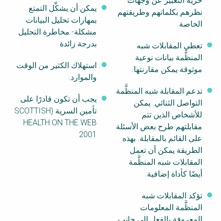
حرية التعبير عن وجهات
يمكن أن يشكِّل التمتع
نظرهم بكلماتهم وطريقتهم
بمهارات تحليل البيانات
الخاصة.
مشكلة- مخاطرة التحليل
بدرجة زائدة
تعطي المقابلات شبه
المنظَّمة بيانات نوعية
استهلاك الكثير من الوقت
موثوقة يمكن مقارنتها.
والموارد.
تدعم المقابلة شبه المنظَّمة
يجب أن تكون قادرًا على
التواصل الثنائي. يمكن
تأمين السرية (SCOTTISH
للأشخاص الذين تتم
HEALTH ON THE WEB
مقابلتهم طرح بعض الأسئلة
2001
على القائم بالمقابلة. بهذه
الطريقة يمكن أن تعمل
المقابلات شبه المنظَّمة
أيضًا كأداة إضافية.
تؤكد المقابلات شبه
المنظَّمة المعلومات
المعروفة بالفعل إلى جانب