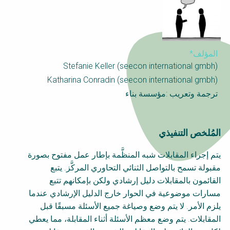
Choose a
Perspective
المؤلف*
WAIN Replication
Financing Water Impact
Stefanie Keller (seecon international gmbh)
Manual
Katharina Conradin (seecon international gmbh)
RRR Entrepreneurship
Innovating Business
ترجمة وتعريب :مؤسسة بناء
online course
Models
Safe Water Businesses
Affordable Water &
Sanitation Solutions
المُلخص التنفيذي
Water & Nutrient Cycle
Train the Trainers
يتم إجراء المقابلات شبه المنظَّمة بإطار عمل مفتوح بصورة
Planning &
Sanitation Systems
Programming
مقبولة تسمح بالتواصل الثنائي التحاوري المركَّز. يتبع
القائمون بالمقابلات دليل إرشادي ولكن بإمكانهم تتبع
Water Reporting &
Sanitation Project
مسارات موضوعية في الحوار خارج الدليل الإرشادي عندما
Journalism
Implementation
يلزم الأمر. لا يتم وضع وصياغة جميع الأسئلة مسبقًا قبل
Arctic WASH Online
Humanitarian Crises
المقابلات. يتم وضع معظم الأسئلة أثناء المقابلة، مما يعطي
Course