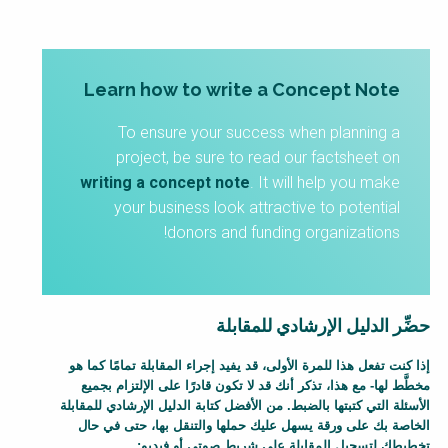
o
d
y
Learn how to write a Concept Note
To ensure your success when planning a
project, be sure to read our factsheet on
writing a concept note
. It will help you make
your business look attractive to potential
donors and funding organizations!
حضِّر الدليل الإرشادي للمقابلة
F
إذا كنت تفعل هذا للمرة الأولى، قد يفيد إجراء المقابلة تمامًا كما هو
مخطَّط لها- مع هذا، تذكر أنك قد لا تكون قادرًا على الإلتزام بجميع
a
الأسئلة التي كتبتها بالضبط. من الأفضل كتابة الدليل الإرشادي للمقابلة
c
الخاصة بك على ورقة يسهل عليك حملها والتنقل بها، حتى في حال
t
تخطيطك لتسجيل المقابلة على شريط صوتي أو فيديو: