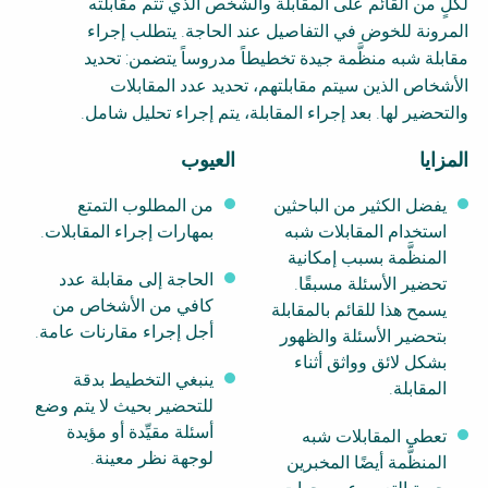
لكلٍ من القائم على المقابلة والشخص الذي تتم مقابلته
SSWM University
NaWaTech
المرونة للخوض في التفاصيل عند الحاجة. يتطلب إجراء
Course
مقابلة شبه منظَّمة جيدة تخطيطاً مدروساً يتضمن: تحديد
Building Your Water &
Impact with Water
الأشخاص الذين سيتم مقابلتهم، تحديد عدد المقابلات
Climate Career
Businesses
والتحضير لها. بعد إجراء المقابلة، يتم إجراء تحليل شامل.
Water & Wastewater
Gestión de agua y
Treatment, Monitoring
saneamiento
المزايا
العيوب
and Reuse in India
sostenible en zonas
rurales
يفضل الكثير من الباحثين
من المطلوب التمتع
WATERUN Toolbox
استخدام المقابلات شبه
بمهارات إجراء المقابلات.
المنظَّمة بسبب إمكانية
الحاجة إلى مقابلة عدد
تحضير الأسئلة مسبقًا.
كافي من الأشخاص من
يسمح هذا للقائم بالمقابلة
أجل إجراء مقارنات عامة.
بتحضير الأسئلة والظهور
بشكل لائق وواثق أثناء
ينبغي التخطيط بدقة
المقابلة.
للتحضير بحيث لا يتم وضع
أسئلة مقيِّدة أو مؤيدة
تعطي المقابلات شبه
لوجهة نظر معينة.
المنظَّمة أيضًا المخبرين