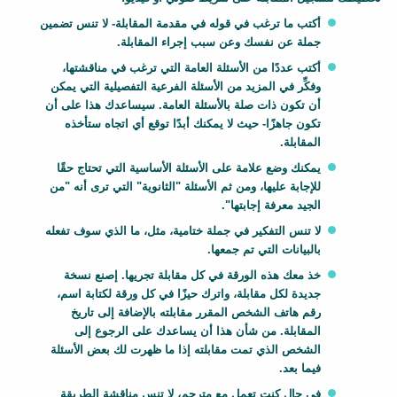
s
أكتب ما ترغب في قوله في مقدمة المقابلة- لا تنس تضمين
h
جملة عن نفسك وعن سبب إجراء المقابلة.
e
أكتب عددًا من الأسئلة العامة التي ترغب في مناقشتها،
e
وفكِّر في المزيد من الأسئلة الفرعية التفصيلية التي يمكن
t
أن تكون ذات صلة بالأسئلة العامة. سيساعدك هذا على أن
B
تكون جاهزًا- حيث لا يمكنك أبدًا توقع أي اتجاه ستأخذه
l
المقابلة.
o
يمكنك وضع علامة على الأسئلة الأساسية التي تحتاج حقًا
c
للإجابة عليها، ومن ثم الأسئلة "الثانوية" التي ترى أنه "من
k
الجيد معرفة إجابتها".
B
لا تنس التفكير في جملة ختامية، مثل، ما الذي سوف تفعله
o
بالبيانات التي تم جمعها.
d
خذ معك هذه الورقة في كل مقابلة تجريها. إصنع نسخة
y
جديدة لكل مقابلة، واترك حيزًا في كل ورقة لكتابة اسم،
رقم هاتف الشخص المقرر مقابلته بالإضافة إلى تاريخ
المقابلة. من شأن هذا أن يساعدك على الرجوع إلى
الشخص الذي تمت مقابلته إذا ما ظهرت لك بعض الأسئلة
فيما بعد.
في حال كنت تعمل مع مترجم، لا تنس مناقشة الطريقة