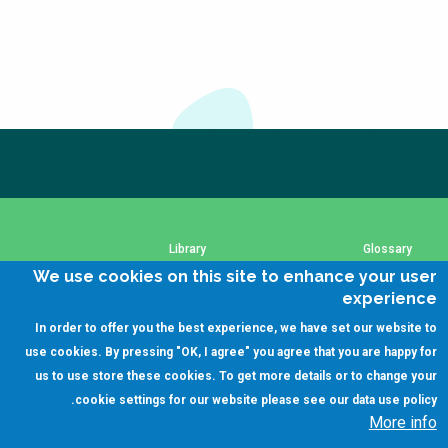
اشترك في نشرتنا الإخبارية اليوم
The subscription service is currently unavailable.
Please check again later.
Library
Glossary
We use cookies on this site to enhance your user
experience
SSWM Data Use Policy
Using SSWM content
In order to offer you the best experience, we have set our website to
use cookies. By pressing "OK, I agree" you agree that you are happy for
Key Resources
Contact Us
us to use store these cookies. To get more details or to change your
.
cookie settings for our website please see our
data use policy
More info
(C)SSWM 2020