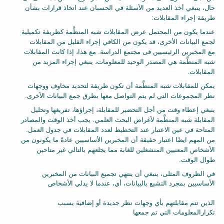
حال، ينبغي أخذ العديد من الأسئلة في الحسبان عند اتخاذ قرارات بشأن
طريقة إجراء المقابلات:
عندما يكون من المحتمل عرض المقابلات شبه المنظَّمة كطريقة تكميلية
لجمع البيانات الأخرى، قد يكون من الكافي إجراء القليل من المقابلات
مع المخبرين الرئيسيين فى مجتمع الدراسة. مع هذا، إذا كانت المقابلات
شبه المنظَّمة هي المصدر الوحيد للمعلومات، ينبغي إجراء المزيد من
المقابلات.
يمكن للمقابلات شبه المنظَّمة أن تكون طريقة لتحديد مخاوف ووجهات
نظر المجموعات التي لم يتم التواصل معها بطرق جمع البيانات الأخرى.
ينبغي إعطاء وقت من أجل التحضير للمقابلة، إجراؤها، تفريغها وتحليل
المقابلة شبه المنظَّمة لأغراض البحث العلمي. يجب أخذ الوقت والمصادر
المتاحة في عين الاعتبار عند التخطيط لعدد المقابلات في جدول العمل.
من المهم ايضًا اعتبار حقيقة أن المخبرين الأساسيين عادةً ما يكونون من
الأشخاص المعنيين المنشغلين للغابة مما يجلعهم بالتالي غير متاحين
طوال الوقت.
في الظروف المثلى، ينبغي أن ينتهي تجميع البيانات من المخبرين
الأساسيين بمجرد التشبع بالبيانات، أي، عندما لا يدلي الأشخاص
الذين تتم مقابلتهم بأي وجهات نظر جديدة أو إضافية بسبب
تكرارالمعلومات التي تم جمعها