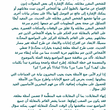
o
للشخص المقرر مقابلته. يمكنك الإشارة إلى بعض المقولات (دون
d
الإفصاح عن صاحبها، بالطبع) أدلى بها أشخاص آخرون تمت مقابلتهم أو
يمكنك الإشارة إلى نتائج تم التوصل إليها بناءًا على مصادر بيانات أخرى
y
من شأنها تشجيع الشخص المقرر مقابلته على الحديث. من المفيد أيضًا
التساؤل عن صحة بعض المعلومات التي تم جمعها. إحترم سرعة
الشخص المقرر مقابلته ولا تقلق من الوقفات والسكتات القصيرة. ينبغي
على القائم بالمقابلة عدم الحكم على ما يقوله الأشخاص الذين تتم
مقابلتهم. ينبغي على القائم بالمقابلة التركيز على المواضيع المحدَّدة
مسبقًا، الابتعاد عن اقتراح إجابات والابتعاد عن طرح أسئلة تغير مسار
الحديث. تجنب طرح اسئلة مغلقة (مقيدة بخيارات محدَّدة) لا تعطي
الأشخاص الذين تتم مقابلتهم حرية التحدث مما من شأنه إبطاء سرعة
المقابلة. تأكد من مناقشة جميع المواضيع وثيقة الصلة بالموضوع
والمتضمنة في خطة المقابلة. إطرح اسئلة واضحة ومباشرة تبدأ بكلمات
مثل: كيف؟ أين؟ متى؟ من؟ ماذا؟ لماذا؟ بأي قدر؟ كم؟
إذا لزم الأمر، صغ الأسئلة بحيث يجيب المخبرون نيابة عن الجماعات التي
يمثلونها. إنصت بحرص إلى جميع الإجابات واطرح مزيدًا من الأسئلة
للحصول على معلومات إضافية. تأكد من فهم المخبرين الأساسيين الجيد
لكل سؤال .
إنهاء المقابلات
: بما أن المقابلات شبه المنظَّمة لا تتضمن أسئلة مغلقة،
فقد يكون من الصعب إنهاؤها. عندما يشعر القائم بالمقابلة أن جميع
المواضيع تمت مناقشتها وأن الوقت المحدَّد للمقابلة انتهى، يمكنه سؤال