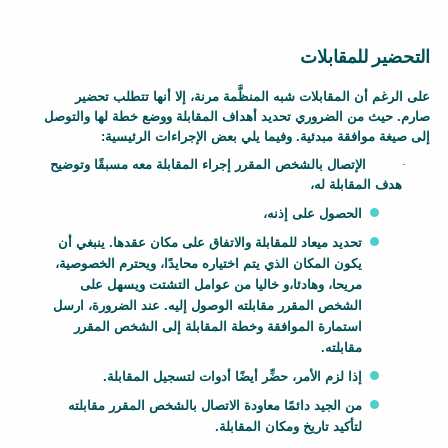
التحضير للمقابلات
F
على الرغم أن المقابلات شبه المنظَّمة مرنة، إلا أنها تتطلب تحضير
صارم. حيث من الضروري تحديد أهداف المقابلة ووضع خطة لها والتوصل
a
إلى صيغة موافقة مبدئية. وفيما يلي بعض الإجراءات الرئيسية:
c
·
الإتصال بالشخص المقرر إجراء المقابلة معه مسبقًا وتوضيح
t
هدف المقابلة له،
s
الحصول على إذنه،
h
e
تحديد ميعاد للمقابلة والاتفاق على مكان عقدها. ينبغي أن
يكون المكان الذي يتم اختياره محايدًا، ويحترم الخصوصية،
e
مريحا، وهادئا،و خاليا من عوامل التشتت ويسهل على
t
الشخص المقرر مقابلته الوصول إليه. عند الضرورة، ارسل
B
استمارة الموافقة وخطة المقابلة إلى الشخص المقرر
l
مقابلته.
o
إذا لزم الأمر، حضِّر أيضًا أدوات لتسجيل المقابلة.
c
من الجيد دائمًا معاودة الاتصال بالشخص المقرر مقابلته
k
لتأكيد تاريخ ومكان المقابلة.
B