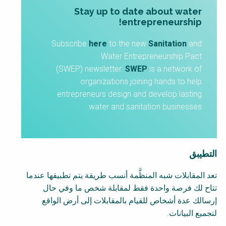
c
Stay up to date about water
k
entrepreneurship!
B
o
Subscribe
here
to the new
Sanitation
and
d
Water Entrepreneurship Pact
y
(SWEP) newsletter.
SWEP
is a network of
organizations joining hands to help
entrepreneurs design and develop lasting
water and sanitation businesses.
التطيبق
تعد المقابلات شبه المنظَّمة أنسب طريقة يتم تطبيقها عندما
تتاح لك فرصة واحدة فقط لمقابلة شخص ما وفي حال
إرسالك عدة أشخاص للقيام بالمقابلات إلى أرض الواقع
لتجميع البيانات.