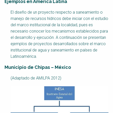
Ejemplos en América Latina
Course
El diseño de un proyecto respecto a saneamiento o
NaWaTech
SSWM University
Course
manejo de recursos hídricos debe iniciar con el estudio
del marco institucional de la localidad, pues es
Impact with Water
Building Your Water &
Businesses
Climate Career
necesario conocer los mecanismos establecidos para
el desarrollo y ejecución. A continuación se presentan
Gestión de agua y
Water & Wastewater
saneamiento
Treatment, Monitoring
ejemplos de proyectos desarrollados sobre el marco
sostenible en zonas
and Reuse in India
institucional de agua y saneamiento en países de
rurales
Latinoamérica.
WATERUN Toolbox
Municipio de Chipas – México
(Adaptado de AMILPA 2012)