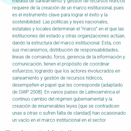
Choose a
medida de saneamiento y gestión de recursos hídricos
requiere de la creación de un marco institucional, pues
Perspective
es el instrumento clave para lograr el éxito y la
sostenibilidad. Las políticas y leyes nacionales,
estatales y locales determinan el “marco” en el que las
Financing Water Impact
WAIN Replication
instituciones del estado y otras organizaciones actúan,
Manual
dando la estructura del marco institucional. Esta, con
Innovating Business
“Resources Recovery
sus mecanismos, distribución de responsabilidades,
Models
and Reuse
líneas de comando, foros, gerencia de la información y
Entrepreneurship”
Online Course
comunicación, tienen el propósito de coordinar
esfuerzos, logrando que los actores involucrados en
Affordable Water and
Safe Water Business
saneamiento y gestión de recursos hídricos,
Sanitation Solutions
Perspective
desempeñen el papel que les corresponde (adaptado
Train the Trainers
Water & Nutrient Cycle
de GWP 2008). En varios países de Latinoamérica el
continuo cambio del régimen gubernamental y la
Sanitation Systems
Planning and
Perspective
Programming
creación de innumerables leyes (que se contradicen
unas a otras o sufren falta de claridad) han ocasionado
Sanitation Project
Water Reporting and
Implementation
Journalism
un vacío en el marco institucional en el sector.
Humanitarian Crises
Arctic WASH Online